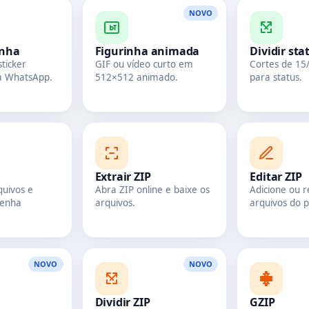
NOVO
inha
Figurinha animada
Dividir sta
ticker
GIF ou vídeo curto em
Cortes de 15
a WhatsApp.
512×512 animado.
para status.
Extrair ZIP
Editar ZIP
uivos e
Abra ZIP online e baixe os
Adicione ou 
senha
arquivos.
arquivos do p
NOVO
NOVO
Dividir ZIP
GZIP