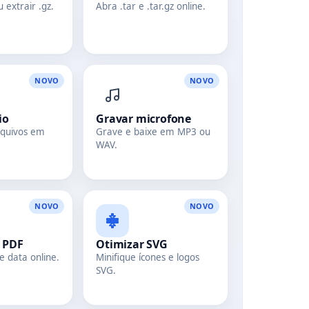
extrair .gz.
Abra .tar e .tar.gz online.
NOVO
NOVO
io
Gravar microfone
rquivos em
Grave e baixe em MP3 ou
WAV.
NOVO
NOVO
o PDF
Otimizar SVG
e data online.
Minifique ícones e logos
SVG.