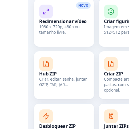
NOVO
Redimensionar vídeo
Criar figur
1080p, 720p, 480p ou
Imagem em s
tamanho livre.
512×512 par
Hub ZIP
Criar ZIP
Criar, editar, senha, juntar,
Compacte arq
GZIP, TAR, JAR…
pastas, com 
opcional.
Desbloquear ZIP
Juntar ZIPs