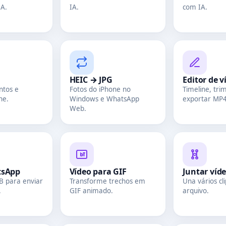
IA.
IA.
com IA.
HEIC → JPG
Editor de v
ntos e
Fotos do iPhone no
Timeline, tri
ne.
Windows e WhatsApp
exportar MP4
Web.
tsApp
Vídeo para GIF
Juntar víd
B para enviar
Transforme trechos em
Una vários c
.
GIF animado.
arquivo.