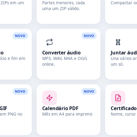
s ZIPs em um
Partes menores, cada
Compactar ou 
uma um ZIP válido.
NOVO
NOVO
io
Converter áudio
Juntar áud
ício e fim em
MP3, WAV, M4A e OGG
Una vários a
online.
um só.
NOVO
NOVO
GIF
Calendário PDF
Certificad
 em PNG no
Mês em A4 para imprimir.
Nome, curso 