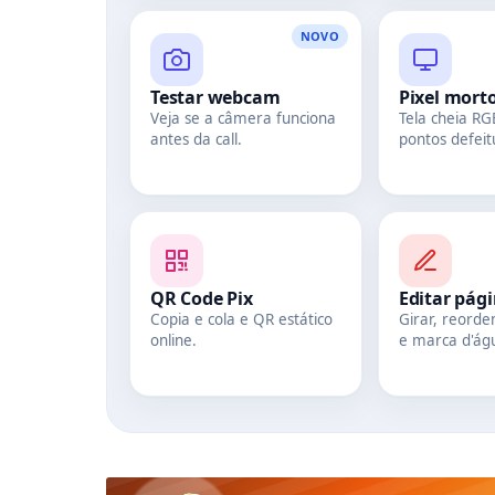
NOVO
Testar webcam
Pixel mort
Veja se a câmera funciona
Tela cheia RG
antes da call.
pontos defeit
QR Code Pix
Editar pág
Copia e cola e QR estático
Girar, reord
online.
e marca d'ág