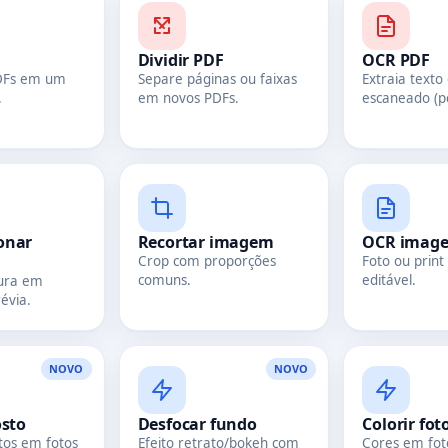
Dividir PDF
OCR PDF
PDFs em um
Separe páginas ou faixas
Extraia texto
Copiar
.
em novos PDFs.
escaneado (p
onar
Recortar imagem
OCR imag
Crop com proporções
Foto ou print
comuns.
editável.
tura em
évia.
NOVO
NOVO
osto
Desfocar fundo
Colorir fo
tos em fotos
Efeito retrato/bokeh com
Cores em fot