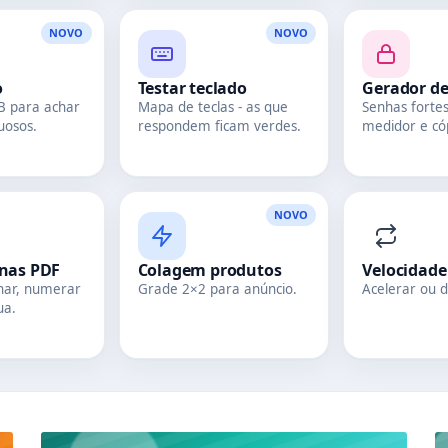
NOVO
NOVO
o
Testar teclado
Gerador d
B para achar
Mapa de teclas - as que
Senhas forte
uosos.
respondem ficam verdes.
medidor e có
NOVO
inas PDF
Colagem produtos
Velocidade
enar, numerar
Grade 2×2 para anúncio.
Acelerar ou d
ua.