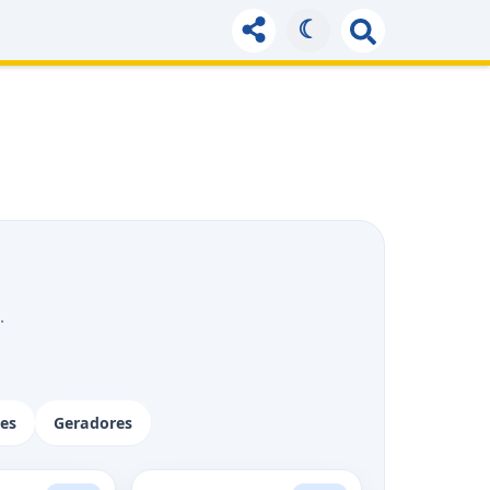
☾
.
tes
Geradores