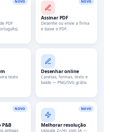
NOVO
NOVO
Assinar PDF
 de PDF
Desenhe ou envie a firma
ortuguês).
e baixe o PDF.
em
Desenhar online
 vira texto
Canetas, formas, texto e
balde — PNG/SVG grátis.
NOVO
NOVO
to P&B
Melhorar resolução
os antigas
Upscale 2×/4× com IA —