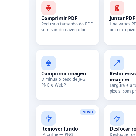
Comprimir PDF
Juntar PDF
Reduza o tamanho do PDF
Una vários 
sem sair do navegador.
único arquivo
Comprimir imagem
Redimensi
imagem
Diminua o peso de JPG,
PNG e WebP.
Largura e al
pixels, com pr
NOVO
Remover fundo
Desfocar r
IA online — PNG
Desfoque ros