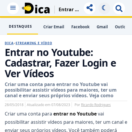
☾
Entrar No Youtube: Cadastrar, Fazer Login E Ver Vídeos
DESTAQUES
Criar Email
Facebook
Gmail
Outlook
DICA
»
STREAMING E VÍDEO
Entrar no Youtube:
Cadastrar, Fazer Login e
Ver Vídeos
Criar uma conta para entrar no Youtube vai
possibilitar assistir vídeos para maiores, ter um
canal e enviar seus próprios vídeos. Veja como
28/05/2018
Atualizado em 07/08/2023
Por
Ricardo Rodrigues
Criar uma conta para
entrar no Youtube
vai
possibilitar assistir vídeos para maiores, ter um canal e
enviar seus próprios vídeos. Você também poderá