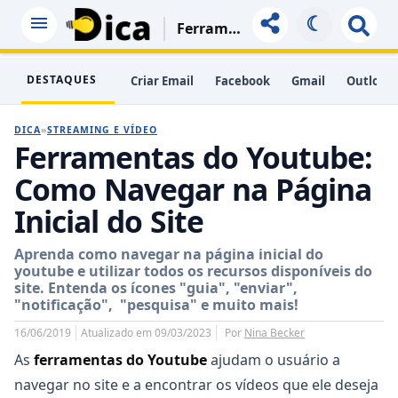
☾
Ferramentas Do Youtube: Como Navegar Na Página Inicial Do Site
DESTAQUES
Criar Email
Facebook
Gmail
Outlook
DICA
»
STREAMING E VÍDEO
Ferramentas do Youtube:
Como Navegar na Página
Inicial do Site
Aprenda como navegar na página inicial do
youtube e utilizar todos os recursos disponíveis do
site. Entenda os ícones "guia", "enviar",
"notificação", "pesquisa" e muito mais!
16/06/2019
Atualizado em 09/03/2023
Por
Nina Becker
As
ferramentas do Youtube
ajudam o usuário a
navegar no site e a encontrar os vídeos que ele deseja