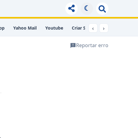
☾
‹
›
pp
Yahoo Mail
Youtube
Criar Site
Comprimir PDF
Reportar erro