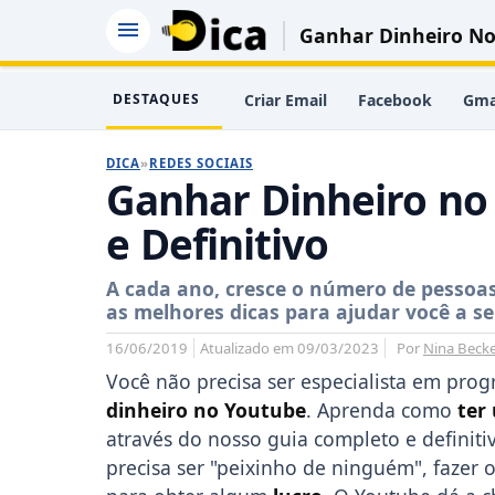
Ganhar Dinheiro No 
DESTAQUES
Criar Email
Facebook
Gma
DICA
»
REDES SOCIAIS
Ganhar Dinheiro no
e Definitivo
A cada ano, cresce o número de pessoas
as melhores dicas para ajudar você a se
16/06/2019
Atualizado em 09/03/2023
Por
Nina Beck
Você não precisa ser especialista em pr
dinheiro no Youtube
. Aprenda como
ter
através do nosso guia completo e definiti
precisa ser "peixinho de ninguém", fazer o