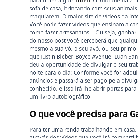
para obter algum
lucro
. O Youtube dá a 
sofá de casa, brincando com seus animais
maquiarem. O maior site de vídeos da inte
Você pode fazer vídeos que ensinam a cant
como fazer artesanatos... Ou seja, ganha
do nosso post você perceberá que qualq
mesmo a sua vó, o seu avô, ou seu primo 
que Justin Bieber, Boyce Avenue, Luan S
deu a oportunidade de divulgar o seu trab
noite para o dia! Conforme você for adqui
anúncios e passará a ser pago pela divulg
conhecido, e isso irá lhe abrir portas par
um livro autobiográfico.
O que você precisa para 
Para ter uma renda trabalhando em casa, 
através dos vídeos que você irá compartil