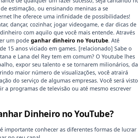
chance de qualquer um fazer sucesso, seja cantando n
 de estimação, ou ensinando meninas a se
rnet lhe oferece uma infinidade de possibilidades!
ar, dançar, cozinhar, jogar videogame, e dar dicas de
Copiar
r dinheiro com aquilo que você mais entende. Através
uer um pode
ganhar dinheiro no Youtube
. Até
de 15 anos viciado em games. [relacionado] Sabe o
antana e Lana del Rey tem em comum? O Youtube lhes
alho, expor seu talento e se tornarem milionários, da
rindo maior número de visualizações, você atrairá
ação do serviço de algumas empresas. Você será visto
a ir a programas de televisão ou até mesmo escrever
Ganhar Dinheiro no YouTube?
é importante conhecer as diferentes formas de lucrar
har no seu canal.