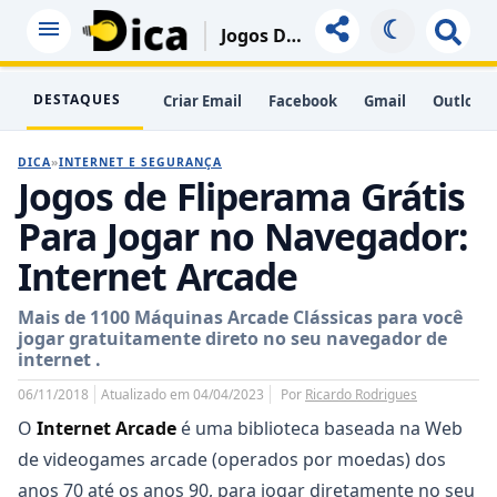
☾
Jogos De Fliperama Grátis Para Jogar No Navegador: Internet Arcade
DESTAQUES
Criar Email
Facebook
Gmail
Outlook
DICA
»
INTERNET E SEGURANÇA
Jogos de Fliperama Grátis
Para Jogar no Navegador:
Internet Arcade
Mais de 1100 Máquinas Arcade Clássicas para você
jogar gratuitamente direto no seu navegador de
internet .
06/11/2018
Atualizado em 04/04/2023
Por
Ricardo Rodrigues
O
Internet Arcade
é uma biblioteca baseada na Web
de videogames arcade (operados por moedas) dos
anos 70 até os anos 90, para jogar diretamente no seu