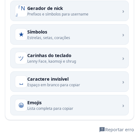
『N
Gerador de nick
›
』
Prefixos e símbolos para username
Símbolos
★
›
Estrelas, setas, corações
Carinhas do teclado
ツ
›
Lenny Face, kaomoji e shrug
Caractere invisível
␣
›
Espaço em branco para copiar
Emojis
😀
›
Lista completa para copiar
Reportar erro