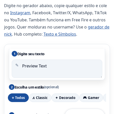
Digite no gerador abaixo, copie qualquer estilo e cole
no
Instagram
, Facebook, Twitter/X, WhatsApp, TikTok
ou YouTube. Também funciona em Free Fire e outros
jogos. Quer molduras no username? Use o
gerador de
nick
. Hub completo:
Texto e Símbolos
.
Digite seu texto
1
✎
Escolha um estilo
(opcional)
2
⭐ Todos
𝑨 Classic
✦ Decorado
🎮 Gamer
🎀 E