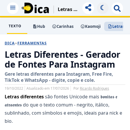
☾
Letras Diferentes - Gerador De Fontes Para Instagram
TEXTO
Hub
Carinhas
Kaomoji
Letras
DICA
»
FERRAMENTAS
Letras Diferentes - Gerador
de Fontes Para Instagram
Gere letras diferentes para Instagram, Free Fire,
TikTok e WhatsApp - digite, copie e cole.
19/10/2022
Atualizado em 17/07/2026
Por
Ricardo Rodrigues
Letras diferentes
são fontes Unicode mais 𝖇𝖔𝖓𝖎𝖙𝖆𝖘 𝖊
𝖆𝖙𝖗𝖆𝖊𝖓𝖙𝖊𝖘 do que o texto comum - negrito, itálico,
sublinhado, com símbolos e emojis, ideais para nick e
bio.