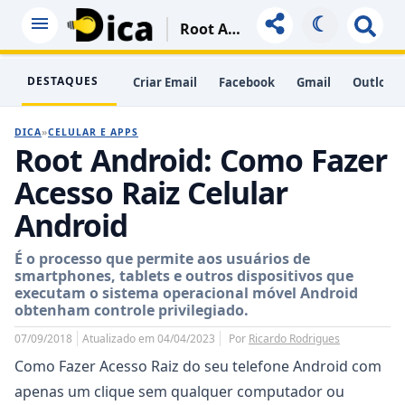
☾
Root Android: Como Fazer Acesso Raiz Celular Android
DESTAQUES
Criar Email
Facebook
Gmail
Outlook
DICA
»
CELULAR E APPS
Root Android: Como Fazer
Acesso Raiz Celular
Android
É o processo que permite aos usuários de
smartphones, tablets e outros dispositivos que
executam o sistema operacional móvel Android
obtenham controle privilegiado.
07/09/2018
Atualizado em 04/04/2023
Por
Ricardo Rodrigues
Como Fazer Acesso Raiz do seu telefone Android com
apenas um clique sem qualquer computador ou