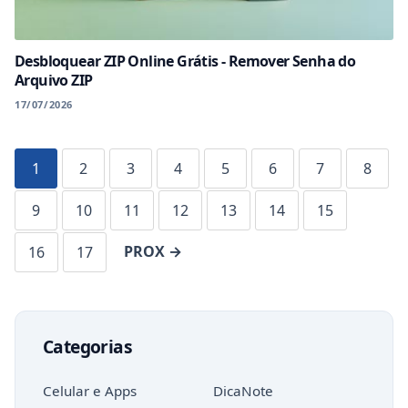
Desbloquear ZIP Online Grátis - Remover Senha do
Arquivo ZIP
17/07/2026
1
2
3
4
5
6
7
8
9
10
11
12
13
14
15
PROX →
16
17
Categorias
Celular e Apps
DicaNote