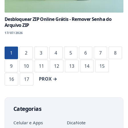
Desbloquear ZIP Online Grátis - Remover Senha do
Arquivo ZIP
17/07/2026
1
2
3
4
5
6
7
8
9
10
11
12
13
14
15
PROX →
16
17
Categorias
Celular e Apps
DicaNote