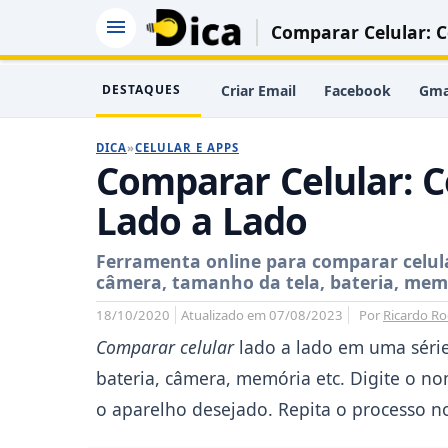
Comparar Celular:
DESTAQUES
Criar Email
Facebook
Gma
DICA
»
CELULAR E APPS
Comparar Celular:
Lado a Lado
Ferramenta online para comparar celula
câmera, tamanho da tela, bateria, memó
18/10/2020
Atualizado em 07/08/2023
Por
Ricardo Ro
Comparar celular
lado a lado em uma série
bateria, câmera, memória etc. Digite o n
o aparelho desejado. Repita o processo n