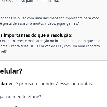
 64 GB é o novo padrão da indústria."
legadas se o uso com uma das mãos for importante para você
ê gosta de assistir a muitos vídeos, jogar games."
is importantes do que a resolução
:
 exagero. Preste mais atenção no brilho da tela, para que seja
 cores. Prefira telas OLED em vez de LCD, com um bom espectro
vel)"
elular?
ular
você precisa responder à essas perguntas:
ar no meu telefone?