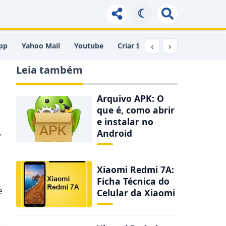
☾
‹
›
pp
Yahoo Mail
Youtube
Criar Site
Comprimir PDF
Leia também
Arquivo APK: O
que é, como abrir
e instalar no
,
Android
Xiaomi Redmi 7A:
,
Ficha Técnica do
e
Celular da Xiaomi