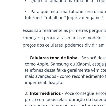
Qual é o tamanho máximo de tela que
Para que meu smartphone será usado: a
Internet? Trabalhar ? Jogar videogame ?
Essas são realmente as primeiras pergunta
começar a procurar as marcas e modelos e 
preços dos celulares, podemos dividir em 
Celulares topo de linha
- Se você des
como Apple, Samsung ou Xiaomi, esteja p
telefones dessa faixa geralmente vêm co
mais avançados - como reconhecimento f
impermeabilização.
Intermediários
- Você consegue encon
preço com boas telas, duração da bateria
na categoria intermediária costumam cus