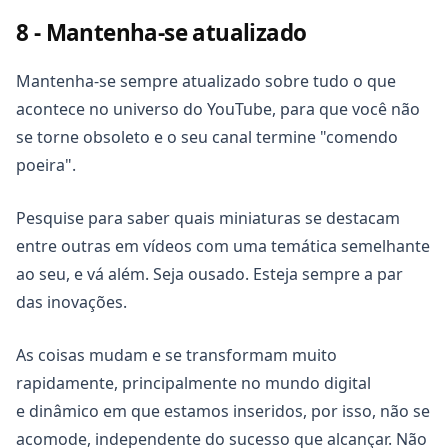
mas ainda não encontrou o matiz perfeito para fazer o
8 - Mantenha-se atualizado
contraste.
Mantenha-se sempre atualizado sobre tudo o que
Saiba que a ADOBE oferece um
site gratuito
, com um
esquema de cores, onde você poderá encontrar a cor
acontece no universo do YouTube, para que você não
ideal.
se torne obsoleto e o seu canal termine "comendo
poeira".
Para isso, basta você inserir o código da cor no campo
disponibilizado RGB ou HEX, (o primeiro à esquerda,
Pesquise para saber quais miniaturas se destacam
logo abaixo do disco de cores). E então,
entre outras em vídeos com uma temática semelhante
automaticamente, o site irá gerar uma paleta com
ao seu, e vá além. Seja ousado. Esteja sempre a par
cores que combinarão perfeitamente com o tom que
você escolheu.
das inovações.
As coisas mudam e se transformam muito
rapidamente, principalmente no mundo digital
e dinâmico em que estamos inseridos, por isso, não se
acomode, independente do sucesso que alcançar. Não