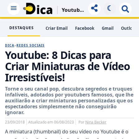
☾
Youtube: 8 Dicas Para Criar Miniaturas De Vídeo Irresistíveis!
DESTAQUES
Criar Email
Facebook
Gmail
Outlook
DICA
»
REDES SOCIAIS
Youtube: 8 Dicas para
Criar Miniaturas de Vídeo
Irresistíveis!
Torne o seu canal pop, descubra segredos e truques
infalíveis, adotados por youtubers famosos, que lhe
auxiliarão a criar miniaturas personalizadas que os
espectadores simplesmente não conseguirão
ignorar.
23/09/2018
Atualizado em 06/08/2023
Por
Nina Becker
A miniatura (thumbnail) do seu vídeo no Youtube é o