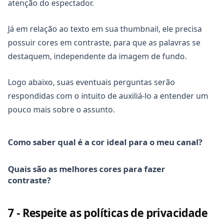
atenção do espectador.
Já em relação ao texto em sua thumbnail, ele precisa
possuir cores em contraste, para que as palavras se
destaquem, independente da imagem de fundo.
Logo abaixo, suas eventuais perguntas serão
respondidas com o intuito de auxiliá-lo a entender um
pouco mais sobre o assunto.
Como saber qual é a cor ideal para o meu canal?
Leia um pouco e aprenda sobre a
Psicologia das Cores
Quais são as melhores cores para fazer
no marketing
. As empresas mais bem sucedidas do
contraste?
mundo recorrem a esse método a cada campanha
desenvolvida, para atrair mais consumidores e obter
As cores destacadas em sua thumbnail são mais
lucros.
7 - Respeite as políticas de privacidade
importantes do que imagina. É preciso ter bastante