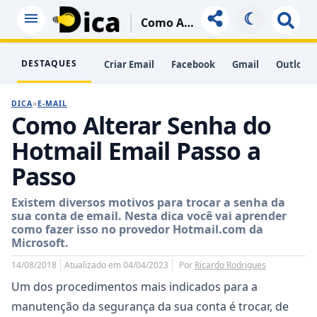
☾
Como Alterar Senha Do Hotmail Email Passo A Passo
DESTAQUES
Criar Email
Facebook
Gmail
Outlook
DICA
»
E-MAIL
Como Alterar Senha do
Hotmail Email Passo a
Passo
Existem diversos motivos para trocar a senha da
sua conta de email. Nesta dica você vai aprender
como fazer isso no provedor Hotmail.com da
Microsoft.
14/08/2018
Atualizado em 04/04/2023
Por
Ricardo Rodrigues
Um dos procedimentos mais indicados para a
manutenção da segurança da sua conta é trocar, de