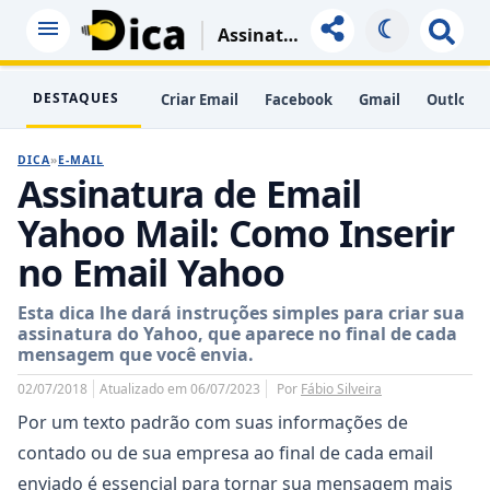
☾
Assinatura De Email Yahoo Mail: Como Inserir No Email Yahoo
DESTAQUES
Criar Email
Facebook
Gmail
Outlook
DICA
»
E-MAIL
Assinatura de Email
Yahoo Mail: Como Inserir
no Email Yahoo
Esta dica lhe dará instruções simples para criar sua
assinatura do Yahoo, que aparece no final de cada
mensagem que você envia.
02/07/2018
Atualizado em 06/07/2023
Por
Fábio Silveira
Por um texto padrão com suas informações de
contado ou de sua empresa ao final de cada email
enviado é essencial para tornar sua mensagem mais