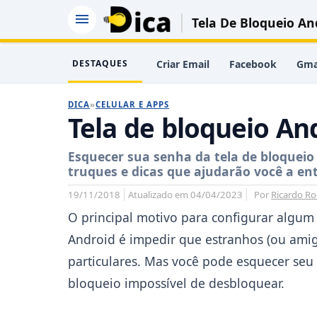
Tela De Bloqueio An
DESTAQUES
Criar Email
Facebook
Gma
DICA
»
CELULAR E APPS
Tela de bloqueio An
Esquecer sua senha da tela de bloqueio
truques e dicas que ajudarão você a en
19/11/2018
Atualizado em 04/04/2023
Por
Ricardo Ro
O principal motivo para configurar algum
Android é impedir que estranhos (ou ami
particulares. Mas você pode esquecer seu
bloqueio impossível de desbloquear.