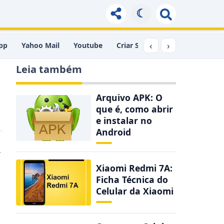
☾
‹
›
pp
Yahoo Mail
Youtube
Criar Site
Comprimir PDF
Leia também
Arquivo APK: O
que é, como abrir
e instalar no
Android
r
Xiaomi Redmi 7A:
Ficha Técnica do
Celular da Xiaomi