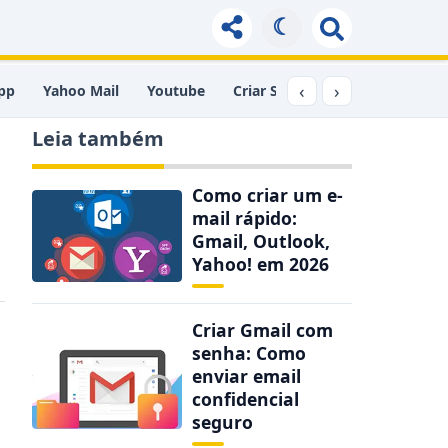
☾
‹
›
pp
Yahoo Mail
Youtube
Criar Site
Comprimir PDF
Leia também
Como criar um e-
mail rápido:
Gmail, Outlook,
Yahoo! em 2026
Criar Gmail com
senha: Como
enviar email
confidencial
seguro