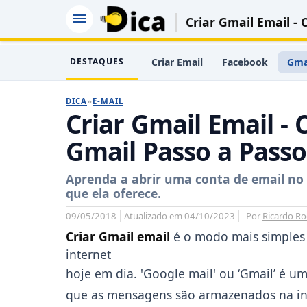
Criar Gmail Email -
DESTAQUES
Criar Email
Facebook
Gma
DICA
»
E-MAIL
Criar Gmail Email -
Gmail Passo a Passo
Aprenda a abrir uma conta de email no
que ela oferece.
09/05/2018
Atualizado em 04/10/2023
Por
Ricardo Ro
Criar Gmail email
é o modo mais simples e
internet
hoje em dia. 'Google mail' ou ‘Gmail’ é 
que as mensagens são armazenados na int