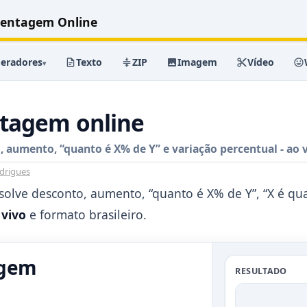
centagem Online
eradores
Texto
ZIP
Imagem
Vídeo
▾
ntagem online
 aumento, “quanto é X% de Y” e variação percentual - ao 
drigues
solve desconto, aumento, “quanto é X% de Y”, “X é qua
 vivo
e formato brasileiro.
agem
RESULTADO
Copiar