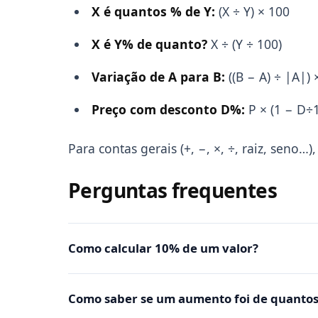
X é quantos % de Y:
(X ÷ Y) × 100
X é Y% de quanto?
X ÷ (Y ÷ 100)
Variação de A para B:
((B − A) ÷ |A|) 
Preço com desconto D%:
P × (1 − D÷
Para contas gerais (+, −, ×, ÷, raiz, seno…)
Perguntas frequentes
Como calcular 10% de um valor?
Como saber se um aumento foi de quantos