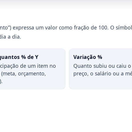
cento”) expressa um valor como fração de 100. O símbo
ia a dia.
quantos % de Y
Variação %
icipação de um item no
Quanto subiu ou caiu o
l (meta, orçamento,
preço, o salário ou a mé
).