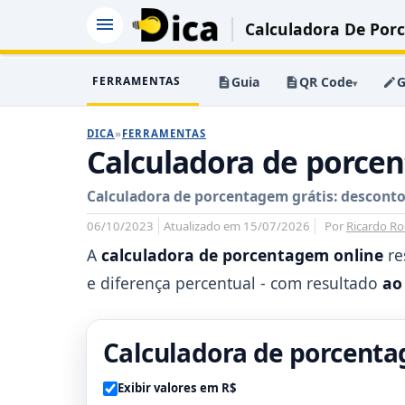
Calculadora De Por
FERRAMENTAS
Guia
QR Code
G
▾
DICA
»
FERRAMENTAS
Calculadora de porce
Calculadora de porcentagem grátis: desconto,
06/10/2023
Atualizado em 15/07/2026
Por
Ricardo Ro
A
calculadora de porcentagem online
re
e diferença percentual - com resultado
ao
Calculadora de porcent
Exibir valores em R$