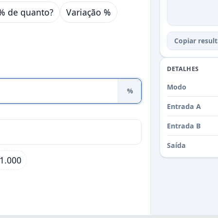
Y% de quanto?
Variação %
Copiar resul
DETALHES
Modo
%
Entrada A
Entrada B
Saída
1.000