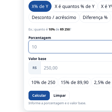
X% de Y
X é quantos % de Y
X é 
Desconto / acréscimo
Diferença %
Ex.: quanto é
10%
de
R$ 250
?
Porcentagem
Valor base
R$
10% de 250
15% de 89,90
2,5% de 
Calcular
Limpar
Informe a porcentagem e o valor base.