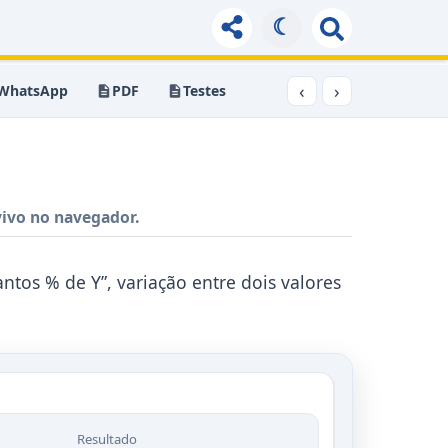
☾
‹
›
WhatsApp
PDF
Testes
vivo no navegador.
ntos % de Y”, variação entre dois valores
Resultado