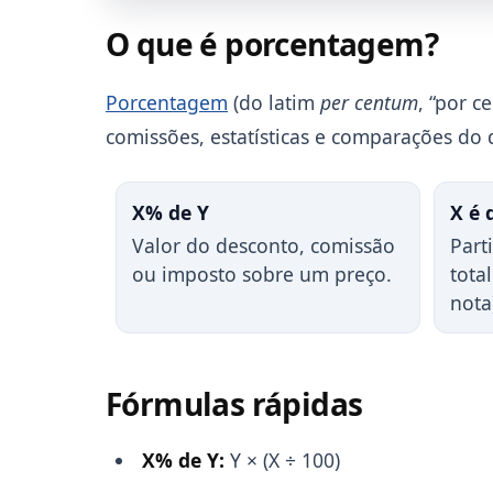
O que é porcentagem?
Porcentagem
(do latim
per centum
, “por 
comissões, estatísticas e comparações do d
X% de Y
X é 
Valor do desconto, comissão
Part
ou imposto sobre um preço.
tota
nota
Fórmulas rápidas
X% de Y:
Y × (X ÷ 100)