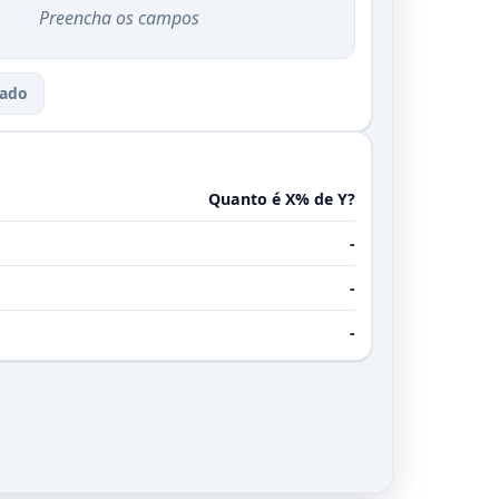
Preencha os campos
tado
Quanto é X% de Y?
-
-
-