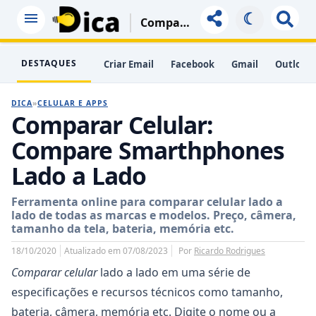
☾
Comparar Celular: Compare Smarthphones Lado A Lado
DESTAQUES
Criar Email
Facebook
Gmail
Outlook
DICA
»
CELULAR E APPS
Comparar Celular:
Compare Smarthphones
Lado a Lado
Ferramenta online para comparar celular lado a
lado de todas as marcas e modelos. Preço, câmera,
tamanho da tela, bateria, memória etc.
18/10/2020
Atualizado em 07/08/2023
Por
Ricardo Rodrigues
Comparar celular
lado a lado em uma série de
especificações e recursos técnicos como tamanho,
bateria, câmera, memória etc. Digite o nome ou a